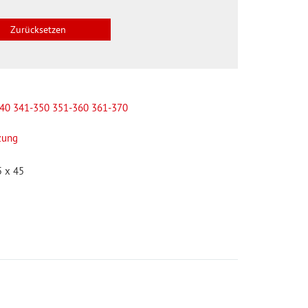
40
341-350
351-360
361-370
zung
5 x 45