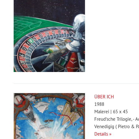
ÜBER ICH
1988
Malerei | 65 x 45
Freud'sche Trilogie, -
Venedigig ( Pietro & P
Details »