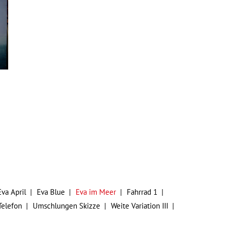
Eva April
Eva Blue
Eva im Meer
Fahrrad 1
Telefon
Umschlungen Skizze
Weite Variation III