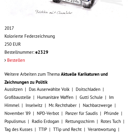
2017
Kolorierte Federzeichnung
250
EUR
Bestellnummer:
e2329
Bestellen
Weitere Arbeiten zum Thema
Aktuelle Karikaturen und
Zeichnungen zu Politik
Aussitzen
Das Auserwählte Volk
Doitschladen
Großbaustelle
Humanitäre Waffen
Gutti Schule
Im
Himmel
Inselwitz
Mr. Rechthaber
Nachbarzwerge
November '89
NPD-Verbot
Panzer für Saudis
Pfründe
Populismus
Radio Erdogan
Rettungsschirm
Rotes Tuch
Tag des Kusses
TTIP
TTip und Recht
Verantwortung