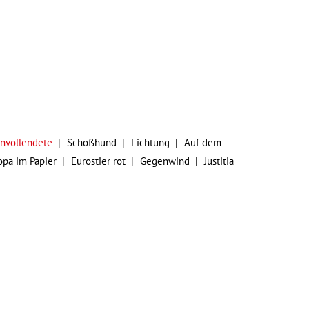
unvollendete
Schoßhund
Lichtung
Auf dem
opa im Papier
Eurostier rot
Gegenwind
Justitia