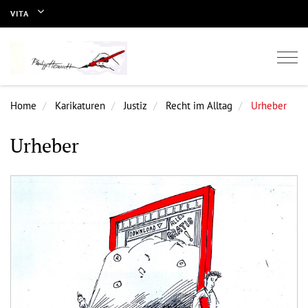
VITA
Togg
navi
Home
Karikaturen
Justiz
Recht im Alltag
Urheber
Urheber