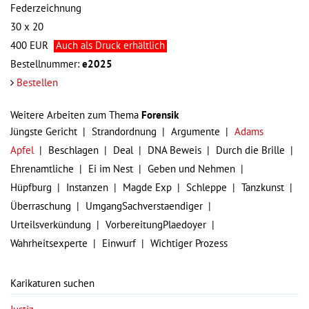
Federzeichnung
30 x 20
400
EUR
Auch als Druck erhältlich
Bestellnummer:
e2025
Bestellen
Weitere Arbeiten zum Thema
Forensik
Jüngste Gericht
Strandordnung
Argumente
Adams
Apfel
Beschlagen
Deal
DNA Beweis
Durch die Brille
Ehrenamtliche
Ei im Nest
Geben und Nehmen
Hüpfburg
Instanzen
Magde Exp
Schleppe
Tanzkunst
Überraschung
UmgangSachverstaendiger
Urteilsverkündung
VorbereitungPlaedoyer
Wahrheitsexperte
Einwurf
Wichtiger Prozess
Karikaturen suchen