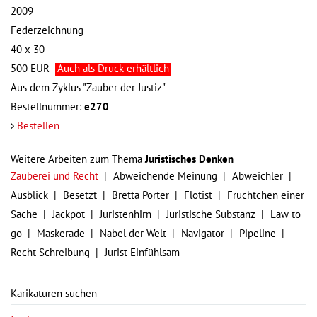
2009
Federzeichnung
40 x 30
500
EUR
Auch als Druck erhältlich
Aus dem Zyklus "Zauber der Justiz"
Bestellnummer:
e270
Bestellen
Weitere Arbeiten zum Thema
Juristisches Denken
Zauberei und Recht
Abweichende Meinung
Abweichler
Ausblick
Besetzt
Bretta Porter
Flötist
Früchtchen einer
Sache
Jackpot
Juristenhirn
Juristische Substanz
Law to
go
Maskerade
Nabel der Welt
Navigator
Pipeline
Recht Schreibung
Jurist Einfühlsam
Karikaturen suchen