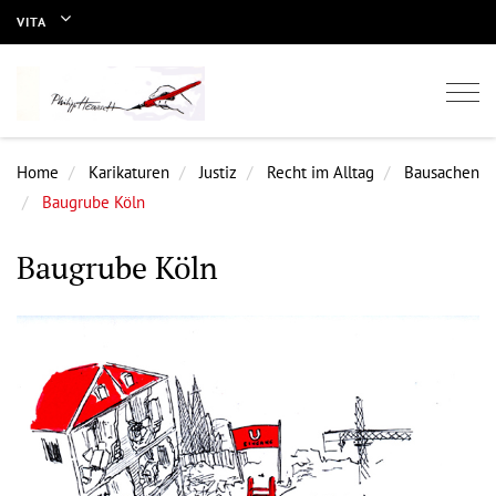
VITA
Togg
navi
Home
Karikaturen
Justiz
Recht im Alltag
Bausachen
Baugrube Köln
Baugrube Köln