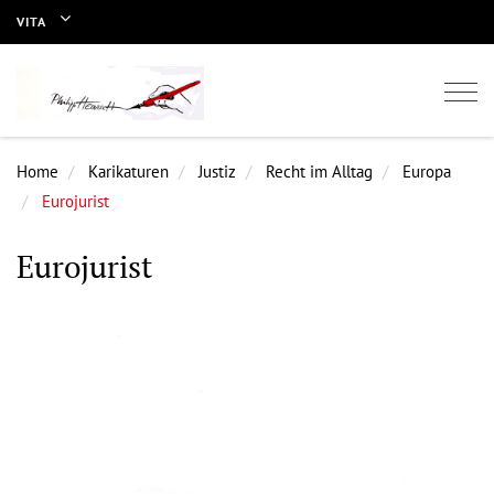
VITA
Togg
navi
Home
Karikaturen
Justiz
Recht im Alltag
Europa
Eurojurist
Eurojurist